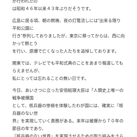
が行われたの
は昭和４６年以来４３年ぶりだそうです。
広島に居る頃、朝の黙祷、夜の灯篭流しには“出来る限り
平和公園に
行き”参列しておりましたが、東京に移ってからは、西に向
かって黙とう
を行い、原爆で亡くなった人たちを追悼しております。
関東では、テレビでも平和式典のことをあまり報道しても
らえませんが、
私にとっては忘れることの無い日です。
今日、あいさつに立った安倍総理大臣は「人類史上唯一の
戦争被爆国
として、核兵器の惨禍を体験したわが国には、確実に『核
兵器のない世
界』を実現していく責務がある。来年は被爆から７０年の
節目の年であり、
『核兵器のない世界』を実現させるための取り組みをさら